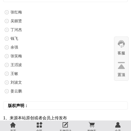
张红梅
吴丽贤
丁河杰
钱飞
余强
客服
张笑梅
王滔波
王敏
置顶
刘波文
姜云鹏
版权声明：
1、来源本站原创或者会员上传发布





首页
全部
礼物设计
购物车
会员