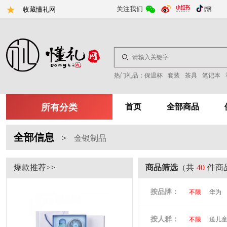
关注我们
收藏懂礼网
热门礼品：
保温杯
套装
茶具
笔记本
所有分类
首页
全部商品
全部信息
>
金银制品
爆款推荐>>
商品筛选
（共
40
件商
按品牌：
不限
华为
尤利特
梦
按人群：
不限
送儿
尚膳厨
墨