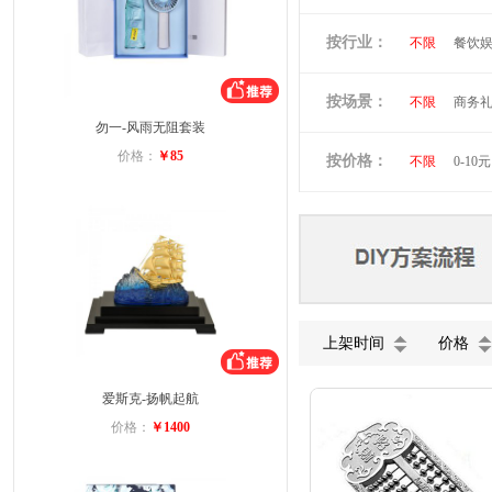
倍思
贝立
按行业：
不限
餐饮
阿隆索
万
洛克兰
奥
按场景：
不限
商务
维多利亚旅行
勿一-风雨无阻套装
会员礼品
小黄人
图
价格：
￥85
按价格：
不限
0-10元
蓝月亮
罗
富安娜
美
德龙
北欧
上架时间
价格
爱斯克-扬帆起航
价格：
￥1400