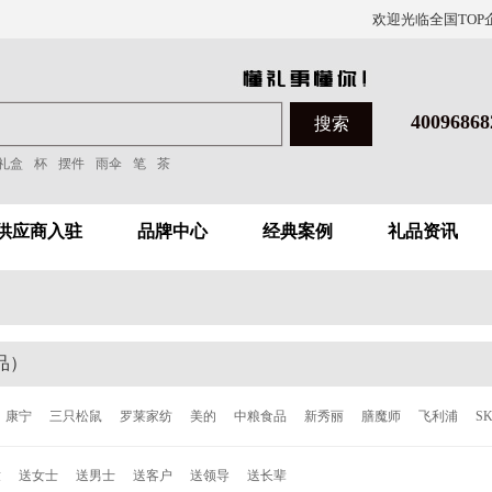
欢迎光临全国TOP
40096868
礼盒
杯
摆件
雨伞
笔
茶
供应商入驻
品牌中心
经典案例
礼品资讯
品）
康宁
三只松鼠
罗莱家纺
美的
中粮食品
新秀丽
膳魔师
飞利浦
S
洁
泰昌
德世朗
ALL-JOINT
飞科
西屋
倍轻松
西哲
张小泉
ACE
童
送女士
送男士
送客户
送领导
送长辈
森
柯奈斯
华帝
都市太太
爱丽丝
欧乐
博朗
唯加
巴尔德
超维
C