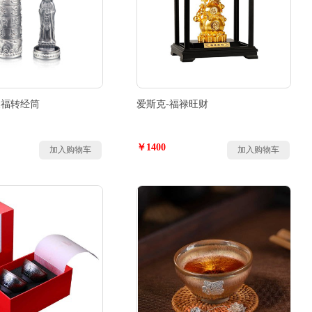
聚福转经筒
爱斯克-福禄旺财
￥1400
加入购物车
加入购物车