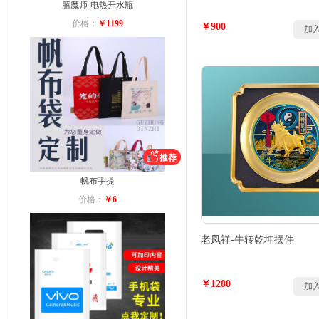
膳魔师-电热开水瓶
价格：
￥1199
￥900
加
帆布手提
价格：
￥6
老凤祥-牛转乾坤摆件
￥1280
加