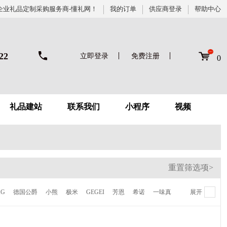
企业礼品定制采购服务商-懂礼网！
我的订单
供应商登录
帮助中心
22
立即登录
免费注册
0
礼品建站
联系我们
小程序
视频
重置筛选项>
KG
德国公爵
小熊
极米
GEGEI
芳恩
希诺
一味真
展开
德鲁曼
梦百合
伊莱克斯
倍世
虎牌
贝高福
Kalar
AVF
陆宝
喜来登
NONOO
多样屋
卡帝乐鳄鱼