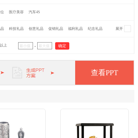
维纳
萌奇
爱仕达
摩飞
水星家纺
CROWN皇冠
单位
医疗美容
汽车4S
蕉下
Finsybo
非兔
麦逸多
彼加曼
达伦
研物坊牌
机乐堂
蓝旅
OPUS
乐扣乐扣
哈尔斯
礼品
科技礼品
创意礼品
促销礼品
福利礼品
纪念礼品
展开
代
大嘴猴
外交官
茶里
哆啦A梦
猫王
杯具熊
阿西姆
瑞士军刀
大卫
双立人
毕加索
象印
元以上
-
APPA
啄木鸟
迈卡罗
欧姆龙
松下
五芳斋
纽曼
华洛世奇
皮尔卡丹
惠普
爱登堡
小罐茶
美菱
小狗
查看PPT