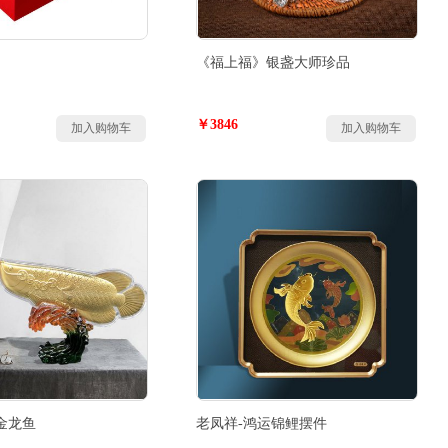
《福上福》银盏大师珍品
￥3846
加入购物车
加入购物车
金龙鱼
老凤祥-鸿运锦鲤摆件