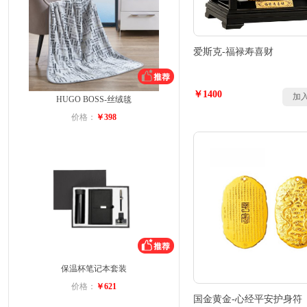
爱斯克-福禄寿喜财
￥1400
加
HUGO BOSS-丝绒毯
价格：
￥398
保温杯笔记本套装
价格：
￥621
国金黄金-心经平安护身符