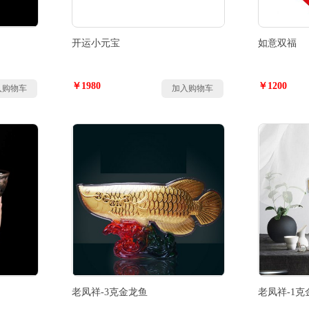
开运小元宝
如意双福
￥1980
￥1200
入购物车
加入购物车
老凤祥-3克金龙鱼
老凤祥-1克