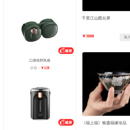
千里江山图台屏
￥3000
加
口袋挂脖风扇
价格：
￥128
《福上福》银盏福缘珍品