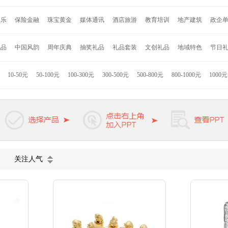
安
约克罗兰
海尔
诺贝达
亮节
爱唯仕
德国施耐德
百得
艾可思
赛
娱乐
保险金融
珠宝黄金
媒体通讯
酒店旅游
教育培训
地产建筑
政企
格
永丰源
乐美雅
乐贝熊
车管家
寐MINE
DELSEY
沙宣
奥鼎康
凯盛
LG
Jordan & Judy
时代良品
Onven
巫牌
小巢牌
B.Duck
秀乐途
礼品
中国风韵
周年庆典
抽奖礼品
礼品套装
文创礼品
地域特色
节日
者
Hello Kitty
联想
小米
康佳
格力高
索利斯
康巴赫
匹奇
韩国现
拉斯
九阳
美旅
苏泊尔
迪士尼
德国米技
美固
西铁城
荣事达
JBL
10-50元
50-100元
100-300元
300-500元
500-800元
800-1000元
1000
技
海信
ACA
徐福记
英雄
迪乐贝尔
罗曼罗兰
凯洛诗
杉杉家纺
K
浓烧
熊本熊
惠而浦
卓一生活
凌美
派克
万宝龙
维氏军刀
戴森
施
欧慕
天堂伞
VIVO
长虹
公牛
麦多多
关注人气