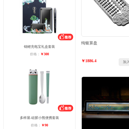
纯银算盘
锦鲤充电宝礼盒套装
价格：
￥300
￥1886.4
加
多样屋-硅胶小熊便携套装
价格：
￥90