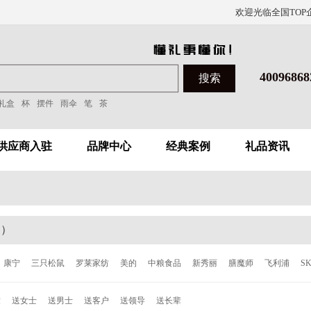
欢迎光临全国TOP
40096868
礼盒
杯
摆件
雨伞
笔
茶
供应商入驻
品牌中心
经典案例
礼品资讯
品）
康宁
三只松鼠
罗莱家纺
美的
中粮食品
新秀丽
膳魔师
飞利浦
S
洁
泰昌
德世朗
ALL-JOINT
飞科
西屋
倍轻松
西哲
张小泉
ACE
童
送女士
送男士
送客户
送领导
送长辈
森
柯奈斯
华帝
都市太太
爱丽丝
欧乐
博朗
唯加
巴尔德
超维
C