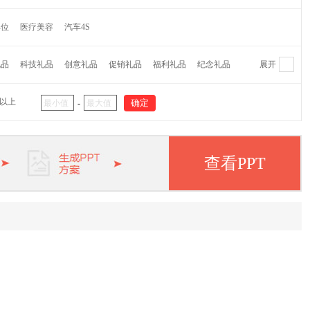
维纳
萌奇
爱仕达
摩飞
水星家纺
CROWN皇冠
单位
医疗美容
汽车4S
蕉下
Finsybo
非兔
麦逸多
彼加曼
达伦
研物坊牌
机乐堂
蓝旅
OPUS
乐扣乐扣
哈尔斯
礼品
科技礼品
创意礼品
促销礼品
福利礼品
纪念礼品
展开
代
大嘴猴
外交官
茶里
哆啦A梦
猫王
杯具熊
阿西姆
瑞士军刀
大卫
双立人
毕加索
象印
元以上
-
APPA
啄木鸟
迈卡罗
欧姆龙
松下
五芳斋
纽曼
华洛世奇
皮尔卡丹
惠普
爱登堡
小罐茶
美菱
小狗
查看PPT