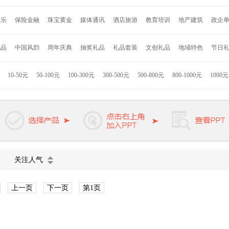
安
约克罗兰
海尔
诺贝达
亮节
爱唯仕
德国施耐德
百得
艾可思
赛
娱乐
保险金融
珠宝黄金
媒体通讯
酒店旅游
教育培训
地产建筑
政企
格
永丰源
乐美雅
乐贝熊
车管家
寐MINE
DELSEY
沙宣
奥鼎康
凯盛
LG
Jordan & Judy
时代良品
Onven
巫牌
小巢牌
B.Duck
秀乐途
礼品
中国风韵
周年庆典
抽奖礼品
礼品套装
文创礼品
地域特色
节日
者
Hello Kitty
联想
小米
康佳
格力高
索利斯
康巴赫
匹奇
韩国现
拉斯
九阳
美旅
苏泊尔
迪士尼
德国米技
美固
西铁城
荣事达
JBL
10-50元
50-100元
100-300元
300-500元
500-800元
800-1000元
1000
技
海信
ACA
徐福记
英雄
迪乐贝尔
罗曼罗兰
凯洛诗
杉杉家纺
K
浓烧
熊本熊
惠而浦
卓一生活
凌美
派克
万宝龙
维氏军刀
戴森
施
欧慕
天堂伞
VIVO
长虹
公牛
麦多多
关注人气
上一页
下一页
第1页