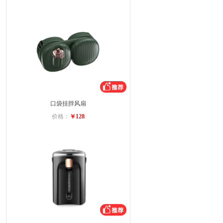
口袋挂脖风扇
价格：
￥128