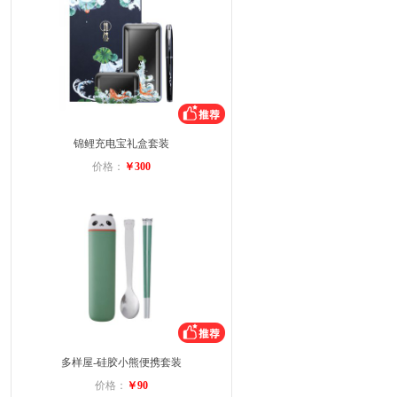
锦鲤充电宝礼盒套装
价格：
￥300
多样屋-硅胶小熊便携套装
价格：
￥90