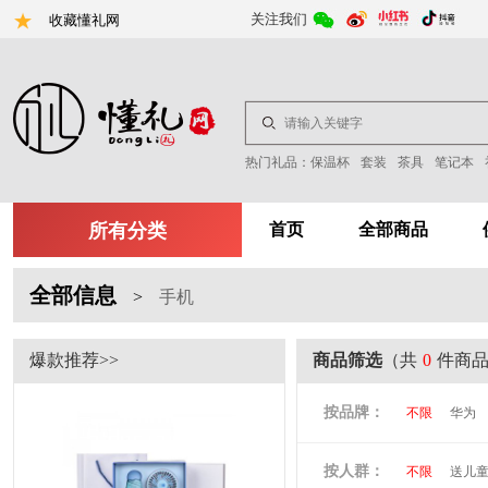
关注我们
收藏懂礼网
热门礼品：
保温杯
套装
茶具
笔记本
所有分类
首页
全部商品
全部信息
>
手机
爆款推荐>>
商品筛选
（共
0
件商
按品牌：
不限
华为
尤利特
梦
按人群：
不限
送儿
尚膳厨
墨