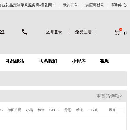
企业礼品定制采购服务商-懂礼网！
我的订单
供应商登录
帮助中心
22
立即登录
免费注册
0
礼品建站
联系我们
小程序
视频
重置筛选项>
KG
德国公爵
小熊
极米
GEGEI
芳恩
希诺
一味真
展开
德鲁曼
梦百合
伊莱克斯
倍世
虎牌
贝高福
Kalar
AVF
陆宝
喜来登
NONOO
多样屋
卡帝乐鳄鱼