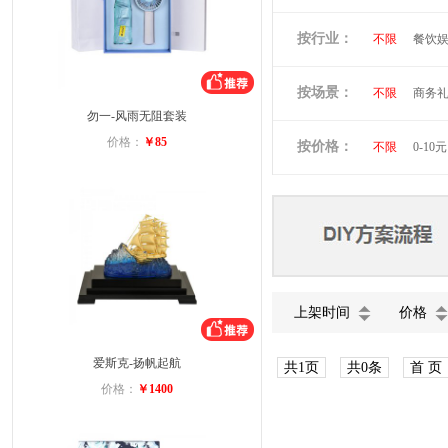
倍思
贝立
按行业：
不限
餐饮
阿隆索
万
洛克兰
奥
按场景：
不限
商务
维多利亚旅行
勿一-风雨无阻套装
会员礼品
小黄人
图
价格：
￥85
按价格：
不限
0-10元
蓝月亮
罗
富安娜
美
德龙
北欧
上架时间
价格
爱斯克-扬帆起航
共1页
共0条
首 页
价格：
￥1400