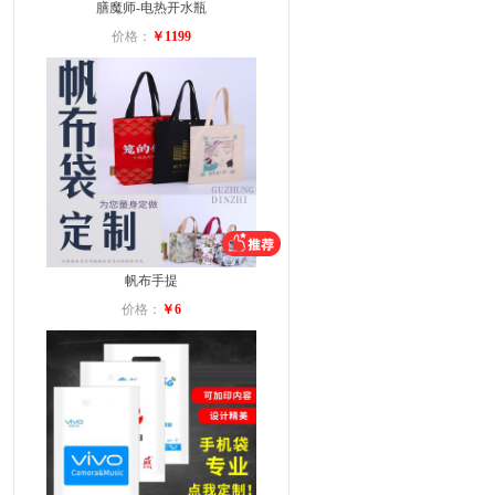
膳魔师-电热开水瓶
价格：
￥1199
帆布手提
价格：
￥6