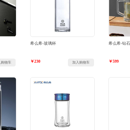
希么希-玻璃杯
希么希-钻
￥230
￥599
入购物车
加入购物车