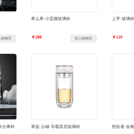
希么希-小蛮腰玻璃杯
上亨-玻璃
￥288
￥129
入购物车
加入购物车
水分离杯
果兹-云岫·车载双层玻璃杯
悠拓者-金