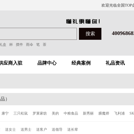
欢迎光临全国TOP
40096868
礼盒
杯
摆件
雨伞
笔
茶
供应商入驻
品牌中心
经典案例
礼品资讯
商品）
康宁
三只松鼠
罗莱家纺
美的
中粮食品
新秀丽
膳魔师
飞利浦
S
洁
泰昌
德世朗
ALL-JOINT
飞科
西屋
倍轻松
西哲
张小泉
ACE
童
送女士
送男士
送客户
送领导
送长辈
森
柯奈斯
华帝
都市太太
爱丽丝
欧乐
博朗
唯加
巴尔德
超维
C