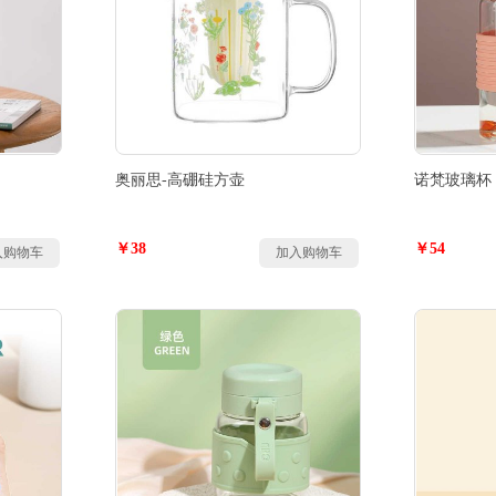
奥丽思-高硼硅方壶
诺梵玻璃杯
￥38
￥54
入购物车
加入购物车