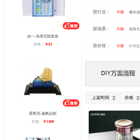
倍思
贝立
按行业：
不限
餐饮
阿隆索
万
洛克兰
奥
按场景：
不限
商务
维多利亚旅行
勿一-风雨无阻套装
会员礼品
小黄人
图
价格：
￥85
按价格：
不限
0-10元
蓝月亮
罗
富安娜
美
德龙
北欧
上架时间
价格
爱斯克-扬帆起航
价格：
￥1400