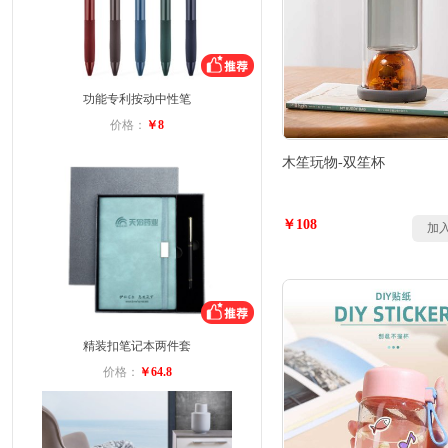
功能专利按动中性笔
价格：
￥8
木笙玩物-双笙杯
￥108
加
精装扣笔记本两件套
价格：
￥64.8