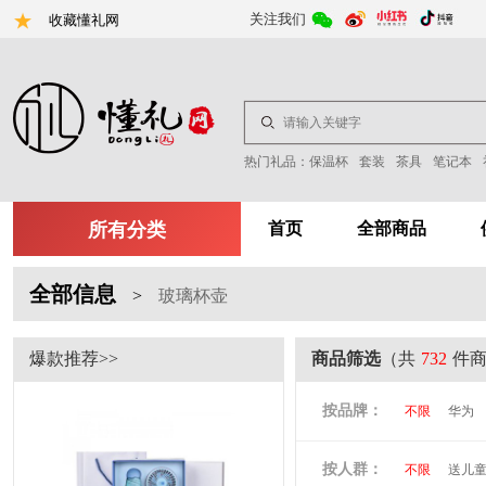
关注我们
收藏懂礼网
热门礼品：
保温杯
套装
茶具
笔记本
所有分类
首页
全部商品
全部信息
>
玻璃杯壶
爆款推荐>>
商品筛选
（共
732
件
按品牌：
不限
华为
尤利特
梦
按人群：
不限
送儿
尚膳厨
墨