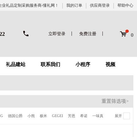
企业礼品定制采购服务商-懂礼网！
我的订单
供应商登录
帮助中心
22
立即登录
免费注册
0
礼品建站
联系我们
小程序
视频
重置筛选项>
KG
德国公爵
小熊
极米
GEGEI
芳恩
希诺
一味真
展开
德鲁曼
梦百合
伊莱克斯
倍世
虎牌
贝高福
Kalar
AVF
陆宝
喜来登
NONOO
多样屋
卡帝乐鳄鱼