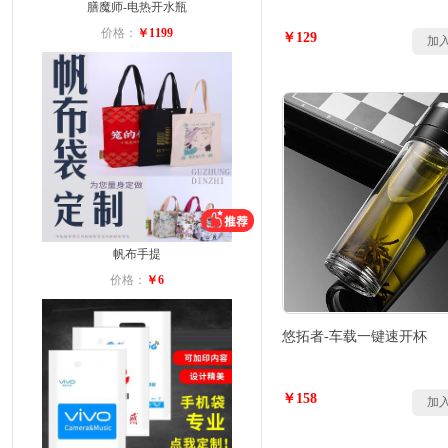
膳魔师-电热开水瓶
价格：
￥1199
￥129
加
帆布手提
价格：
￥6
悠拓者-车载一键速开杯
￥158
加