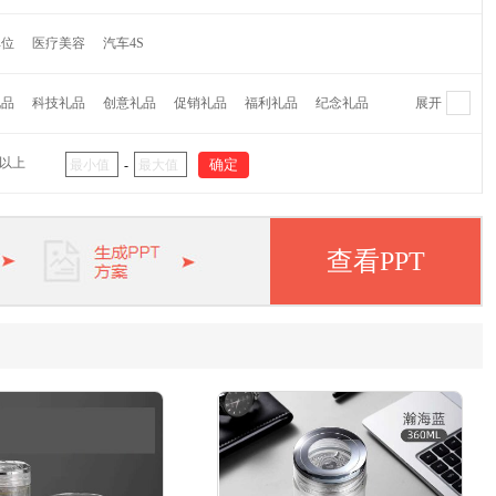
维纳
萌奇
爱仕达
摩飞
水星家纺
CROWN皇冠
单位
医疗美容
汽车4S
蕉下
Finsybo
非兔
麦逸多
彼加曼
达伦
研物坊牌
机乐堂
蓝旅
OPUS
乐扣乐扣
哈尔斯
礼品
科技礼品
创意礼品
促销礼品
福利礼品
纪念礼品
展开
代
大嘴猴
外交官
茶里
哆啦A梦
猫王
杯具熊
阿西姆
瑞士军刀
大卫
双立人
毕加索
象印
元以上
-
APPA
啄木鸟
迈卡罗
欧姆龙
松下
五芳斋
纽曼
华洛世奇
皮尔卡丹
惠普
爱登堡
小罐茶
美菱
小狗
查看PPT