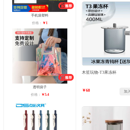
手机袋塑料
价格：
￥1
木笙玩物-T3果冻杯
透明袋子
￥68
加
价格：
￥5.4