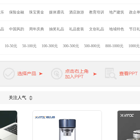
安
约克罗兰
海尔
诺贝达
亮节
爱唯仕
德国施耐德
百得
艾可思
赛
娱乐
保险金融
珠宝黄金
媒体通讯
酒店旅游
教育培训
地产建筑
政企
格
永丰源
乐美雅
乐贝熊
车管家
寐MINE
DELSEY
沙宣
奥鼎康
凯盛
LG
Jordan & Judy
时代良品
Onven
巫牌
小巢牌
B.Duck
秀乐途
礼品
中国风韵
周年庆典
抽奖礼品
礼品套装
文创礼品
地域特色
节日
者
Hello Kitty
联想
小米
康佳
格力高
索利斯
康巴赫
匹奇
韩国现
拉斯
九阳
美旅
苏泊尔
迪士尼
德国米技
美固
西铁城
荣事达
JBL
10-50元
50-100元
100-300元
300-500元
500-800元
800-1000元
1000
技
海信
ACA
徐福记
英雄
迪乐贝尔
罗曼罗兰
凯洛诗
杉杉家纺
K
浓烧
熊本熊
惠而浦
卓一生活
凌美
派克
万宝龙
维氏军刀
戴森
施
欧慕
天堂伞
VIVO
长虹
公牛
麦多多
关注人气