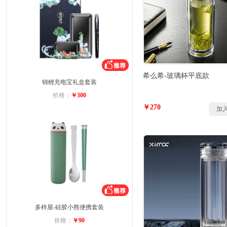
希么希-玻璃杯平底款
锦鲤充电宝礼盒套装
价格：
￥300
￥270
加
多样屋-硅胶小熊便携套装
价格：
￥90