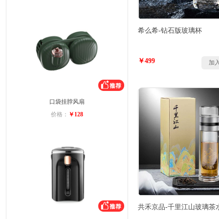
希么希-钻石版玻璃杯
￥499
加
口袋挂脖风扇
价格：
￥128
共禾京品-千里江山玻璃茶