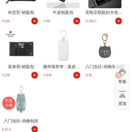
外交官-钥匙包
牛皮钥匙包
充电宝钥匙扣卡包套装
￥538
￥98
￥160.2
喜来登-钥匙包
施华洛世奇 - 真皮钥匙扣
八门虫社-动物头包挂
￥128
￥645
￥36
客服
栏目
置顶
分类
八门虫社-动物包挂
￥32.4