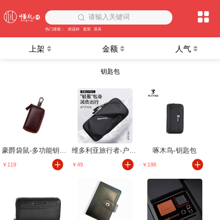
请输入关键词
热门搜索：
保温杯
套装
茶具
上架
金额
人气
钥匙包
豪爵袋鼠-多功能钥匙包
维多利亚旅行者-户外骑行健身装备臂包
啄木鸟-钥匙包
￥119
￥49
￥198