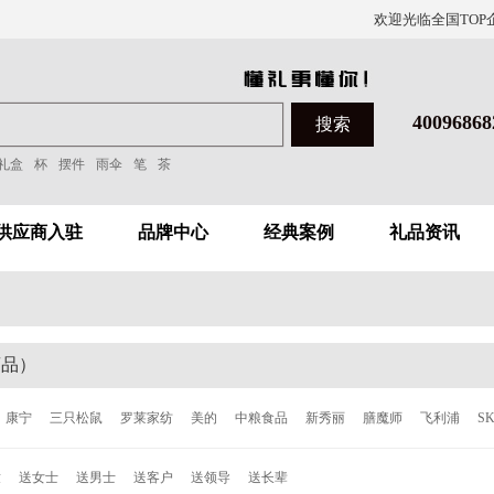
欢迎光临全国TOP
40096868
礼盒
杯
摆件
雨伞
笔
茶
供应商入驻
品牌中心
经典案例
礼品资讯
商品）
康宁
三只松鼠
罗莱家纺
美的
中粮食品
新秀丽
膳魔师
飞利浦
S
洁
泰昌
德世朗
ALL-JOINT
飞科
西屋
倍轻松
西哲
张小泉
ACE
童
送女士
送男士
送客户
送领导
送长辈
森
柯奈斯
华帝
都市太太
爱丽丝
欧乐
博朗
唯加
巴尔德
超维
C