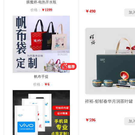
膳魔师-电热开水瓶
价格：
￥1199
￥490
加
帆布手提
价格：
￥6
祥裕-郁郁春华月润茶叶罐
￥596
加