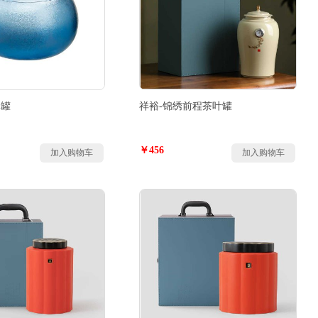
真罐
祥裕-锦绣前程茶叶罐
￥456
加入购物车
加入购物车