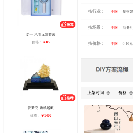
倍思
贝立
按行业：
不限
餐饮
阿隆索
万
洛克兰
奥
按场景：
不限
商务
维多利亚旅行
勿一-风雨无阻套装
会员礼品
小黄人
图
价格：
￥85
按价格：
不限
0-10元
蓝月亮
罗
富安娜
美
德龙
北欧
上架时间
价格
爱斯克-扬帆起航
价格：
￥1400