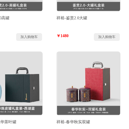
.0高罐
祥裕-鉴赏2.0大罐
￥1480
加入购物车
加入购物车
风华茶叶罐
祥裕-春华秋实双罐