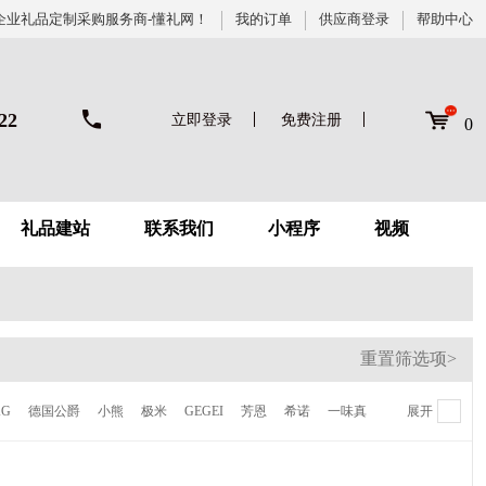
企业礼品定制采购服务商-懂礼网！
我的订单
供应商登录
帮助中心
22
立即登录
免费注册
0
礼品建站
联系我们
小程序
视频
重置筛选项>
KG
德国公爵
小熊
极米
GEGEI
芳恩
希诺
一味真
展开
德鲁曼
梦百合
伊莱克斯
倍世
虎牌
贝高福
Kalar
AVF
陆宝
喜来登
NONOO
多样屋
卡帝乐鳄鱼