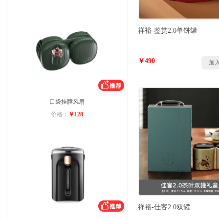
祥裕-鉴赏2.0单饼罐
￥490
加
口袋挂脖风扇
价格：
￥128
祥裕-佳客2.0双罐