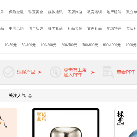
安
约克罗兰
海尔
诺贝达
亮节
爱唯仕
德国施耐德
百得
艾可思
赛
娱乐
保险金融
珠宝黄金
媒体通讯
酒店旅游
教育培训
地产建筑
政企
格
永丰源
乐美雅
乐贝熊
车管家
寐MINE
DELSEY
沙宣
奥鼎康
凯盛
LG
Jordan & Judy
时代良品
Onven
巫牌
小巢牌
B.Duck
秀乐途
礼品
中国风韵
周年庆典
抽奖礼品
礼品套装
文创礼品
地域特色
节日
者
Hello Kitty
联想
小米
康佳
格力高
索利斯
康巴赫
匹奇
韩国现
拉斯
九阳
美旅
苏泊尔
迪士尼
德国米技
美固
西铁城
荣事达
JBL
10-50元
50-100元
100-300元
300-500元
500-800元
800-1000元
1000
技
海信
ACA
徐福记
英雄
迪乐贝尔
罗曼罗兰
凯洛诗
杉杉家纺
K
浓烧
熊本熊
惠而浦
卓一生活
凌美
派克
万宝龙
维氏军刀
戴森
施
欧慕
天堂伞
VIVO
长虹
公牛
麦多多
关注人气