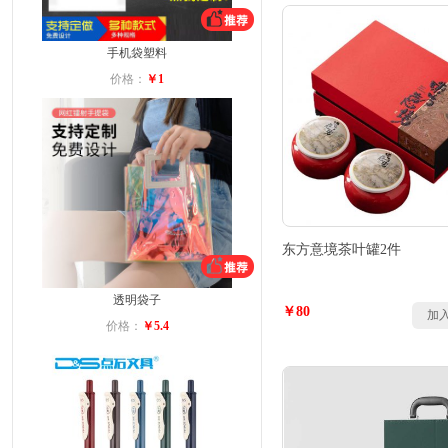
手机袋塑料
价格：
￥1
东方意境茶叶罐2件
透明袋子
￥80
加
价格：
￥5.4