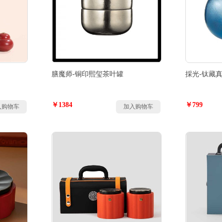
膳魔师-铜印熙玺茶叶罐
採光-钛藏
￥1384
￥799
入购物车
加入购物车