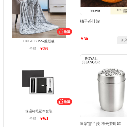
橘子茶叶罐
￥30
加
HUGO BOSS-丝绒毯
价格：
￥398
保温杯笔记本套装
价格：
￥621
皇家雪兰莪-祥云茶叶罐