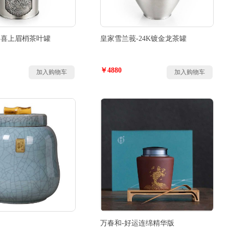
-喜上眉梢茶叶罐
皇家雪兰莪-24K镀金龙茶罐
￥4880
加入购物车
加入购物车
万春和-好运连绵精华版