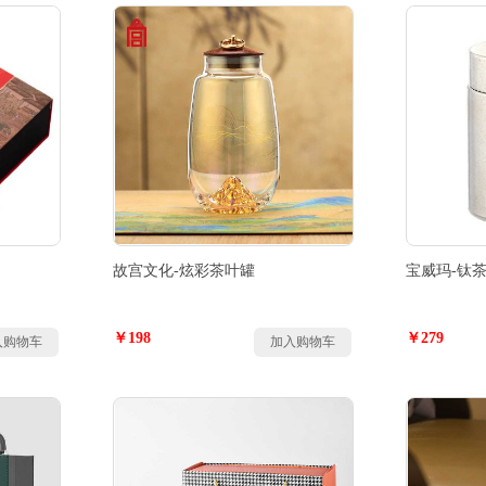
故宫文化-炫彩茶叶罐
宝威玛-钛
￥198
￥279
入购物车
加入购物车