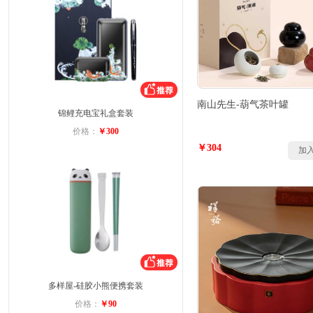
南山先生-葫气茶叶罐
锦鲤充电宝礼盒套装
价格：
￥300
￥304
加
多样屋-硅胶小熊便携套装
价格：
￥90