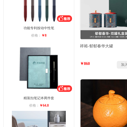
功能专利按动中性笔
价格：
￥8
祥裕-郁郁春华大罐
￥860
加
精装扣笔记本两件套
价格：
￥64.8