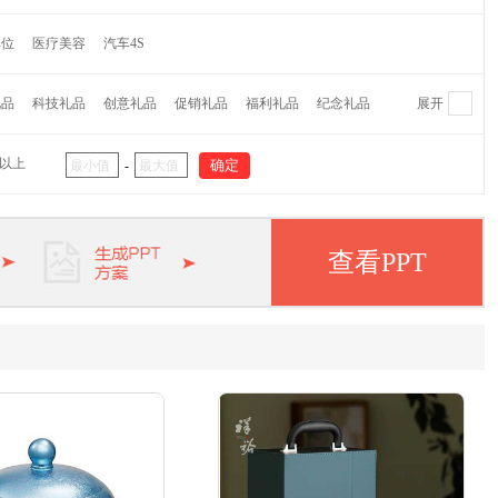
维纳
萌奇
爱仕达
摩飞
水星家纺
CROWN皇冠
单位
医疗美容
汽车4S
蕉下
Finsybo
非兔
麦逸多
彼加曼
达伦
研物坊牌
机乐堂
蓝旅
OPUS
乐扣乐扣
哈尔斯
礼品
科技礼品
创意礼品
促销礼品
福利礼品
纪念礼品
展开
代
大嘴猴
外交官
茶里
哆啦A梦
猫王
杯具熊
阿西姆
瑞士军刀
大卫
双立人
毕加索
象印
元以上
-
APPA
啄木鸟
迈卡罗
欧姆龙
松下
五芳斋
纽曼
华洛世奇
皮尔卡丹
惠普
爱登堡
小罐茶
美菱
小狗
查看PPT