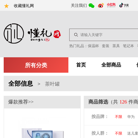
关注我们
收藏懂礼网
热门礼品：
保温杯
套装
茶具
笔记本
所有分类
首页
全部商品
全部信息
>
茶叶罐
爆款推荐>>
商品筛选
（共
126
件
按品牌：
不限
华为
尤利特
梦
按人群：
不限
送儿
尚膳厨
墨