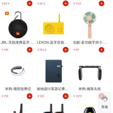
￥86.4
￥95.4
￥73.8
JBL-无线便携蓝牙音箱
LEXON-蓝牙音箱收音机
乐默-多功能手持小风扇
￥499
￥561.6
￥89
米狗-颈部按摩仪
收纳袋计算器记事本充电宝
米狗-侧靠头枕
￥758
￥550
￥1970
客服