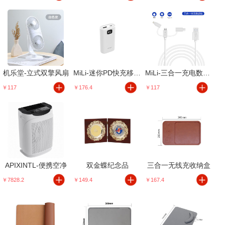
机乐堂-立式双擎风扇
MiLi-迷你PD快充移动电源
MiLi-三合一充电数据线
￥117
￥176.4
￥117
APIXINTL-便携空净
双金蝶纪念品
三合一无线充收纳盒
￥7828.2
￥149.4
￥167.4