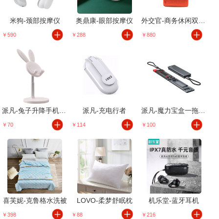
米狗-颈部按摩仪
奥鼎康-眼部按摩仪
外交官-商务休闲双肩包
￥590
￥288
￥880
派凡-兔子升降手机支架
派凡-充电行者
派凡-魔力宝盒一拖三数据线
￥70
￥114
￥100
喜芙妮-克鲁格水洗被
LOVO-柔梦舒眠枕
机乐堂-蓝牙耳机
￥398
￥88
￥216