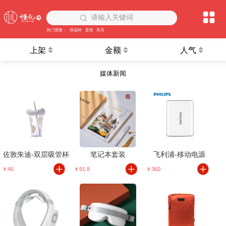
请输入关键词
热门搜索：
保温杯
套装
茶具
上架
金额
人气
媒体新闻
佐敦朱迪-双层吸管杯
笔记本套装
飞利浦-移动电源
￥46
￥91.8
￥360