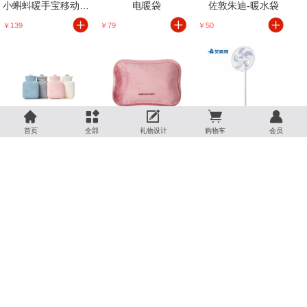
小蝌蚪暖手宝移动电源
电暖袋
佐敦朱迪-暖水袋
￥139
￥79
￥50





佐敦朱迪-硅胶暖水袋
佐敦朱迪-电暖袋
落地扇
首页
全部
礼物设计
购物车
会员
￥90
￥80
￥453.6
不名优品-便携榨汁杯
仰山楼-木制相框
西泠印象-游心文具套装
￥399
￥90
￥528