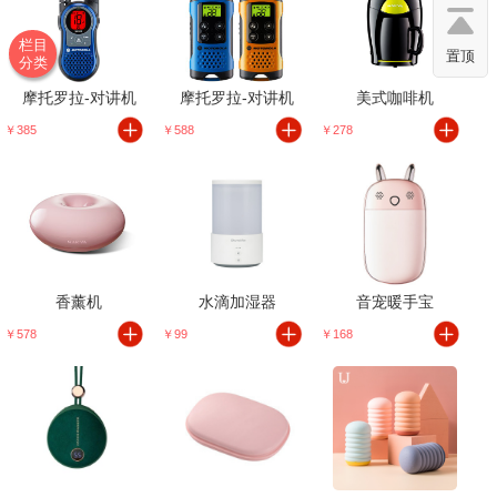
栏目
置顶
分类
摩托罗拉-对讲机
摩托罗拉-对讲机
美式咖啡机
￥385
￥588
￥278
香薰机
水滴加湿器
音宠暖手宝
￥578
￥99
￥168