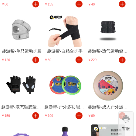
￥80
￥135
￥40
趣游帮-单只运动护膝
趣游帮-自粘合护手
趣游帮-透气运动健身护腰
￥126
￥89
￥229
趣游帮-液态硅胶运动健身手套
趣游帮-户外多功能娱乐亲子套装
趣游帮-成人户外运动款飞盘
￥159
￥199
￥69
客服