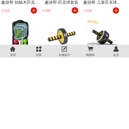
趣游帮-拍杨木匹克球套装
趣游帮-匹克球套装
趣游帮-儿童匹克球训练套装
￥229
￥449
￥248





趣游帮-匹克球亲子套装
易威斯堡-健腹轮
易威斯堡-风驰电掣健腹轮
首页
全部
礼物设计
购物车
会员
￥399
￥68
￥88
易威斯堡-白象可调计数握力器
易威斯堡-沙式跳绳
易威斯堡-可折叠弹力健腹轮
￥50
￥40
￥168