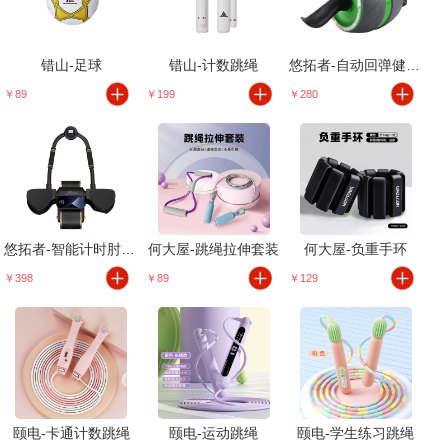
错山-足球
错山-计数跳绳
悠拓者-自动回弹健腹轮
￥89
￥199
￥280
悠拓者-智能计时肘撑俯卧撑健腹轮
何大屋-跳绳拉伸套装
何大屋-负重手环
￥398
￥89
￥129
颐电-卡通计数跳绳
颐电-运动跳绳
颐电-学生练习跳绳