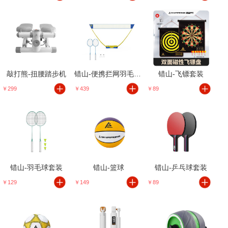
敲打熊-扭腰踏步机
错山-便携拦网羽毛球套装
错山-飞镖套装
￥299
￥439
￥89
错山-羽毛球套装
错山-篮球
错山-乒乓球套装
￥129
￥149
￥89