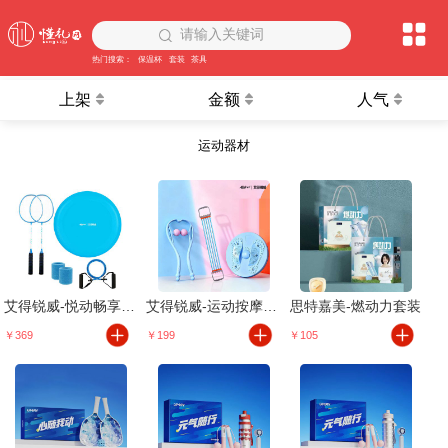
请输入关键词
热门搜索：
保温杯
套装
茶具
上架
金额
人气
运动器材
艾得锐威-悦动畅享套装
艾得锐威-运动按摩三件套
思特嘉美-燃动力套装
￥369
￥199
￥105