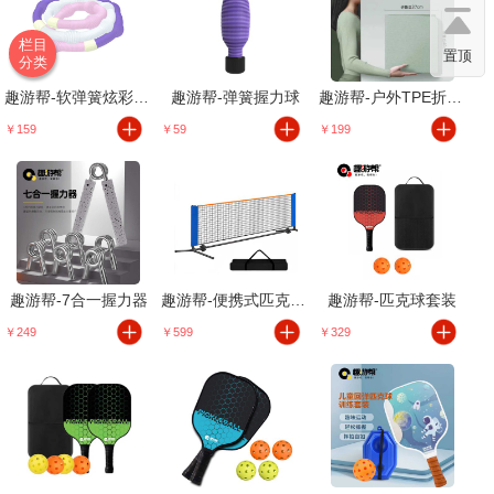
栏目
置顶
分类
趣游帮-软弹簧炫彩呼啦圈
趣游帮-弹簧握力球
趣游帮-户外TPE折叠瑜伽垫
￥159
￥59
￥199
趣游帮-7合一握力器
趣游帮-便携式匹克球网
趣游帮-匹克球套装
￥249
￥599
￥329