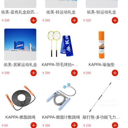
佑美-蓝色礼盒款匹克球拍
佑美-轻运动礼盒
佑美-轻运动礼盒
￥268
￥368
￥328
佑美-居家运动礼盒
KAPPA-羽毛球拍+健跑巾套装
KAPPA-瑜伽垫
￥298
￥299
￥299
KAPPA-燃脂跳绳
KAPPA-燃脂计数跳绳
敲打熊-多功能飞力仕棒
￥69
￥189
￥159