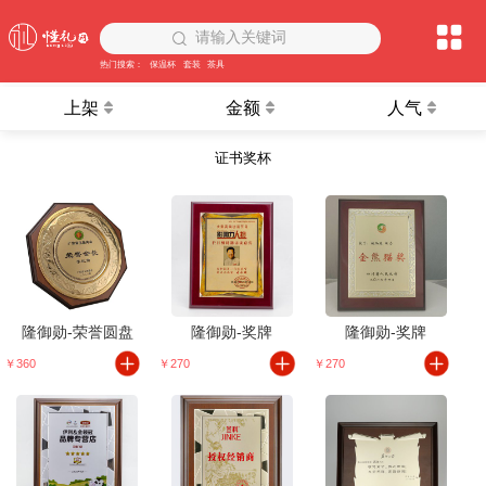
请输入关键词
热门搜索：
保温杯
套装
茶具
上架
金额
人气
证书奖杯
隆御勋-荣誉圆盘
隆御勋-奖牌
隆御勋-奖牌
￥360
￥270
￥270