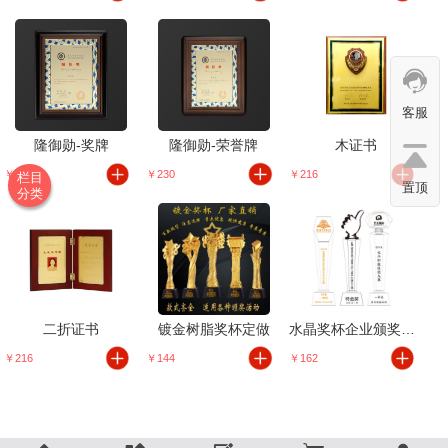
客服
隆御勋-奖牌
隆御勋-荣誉牌
木证书
￥230
￥230
￥216
栏目
置顶
分类
二折证书
镀金树脂奖杯定做
水晶奖杯企业颁奖年会定制荣誉礼品学校体育
￥216
￥144
￥162