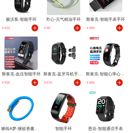
极沃客-智能手环
冇心-元气精油手环
斯泰克-智能手表手环
￥424
￥89
￥499
斯泰克-血压智能手环
斯泰克-蓝牙耳机手环一体
斯泰克-智能心率心电手环
￥559
￥579
￥689
哆啦A梦-驱蚊香薰手环
智能手环
恩谷-智能通话手表