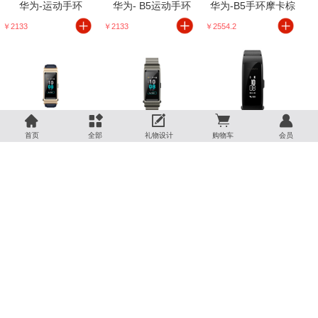
华为-运动手环
华为- B5运动手环
华为-B5手环摩卡棕
￥2133
￥2133
￥2554.2





华为-智能手环静谧蓝
华为-智能手环金太灰
华为-B3智能手环青春版
首页
全部
礼物设计
购物车
会员
￥2554.2
￥3240
￥1134
华为-B3智能手环青春版
华为-B3智能手环青春版
华为-运动手环GPS版
￥1134
￥1134
￥883.8