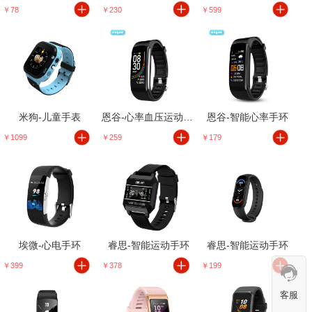
￥78
￥230
￥599
米狗-儿童手表
恩谷-心率血压运动手环
恩谷-智能心率手环
￥1099
￥259
￥179
埃微-心电手环
睿思-智能运动手环
睿思-智能运动手环
￥399
￥378
￥199
客服