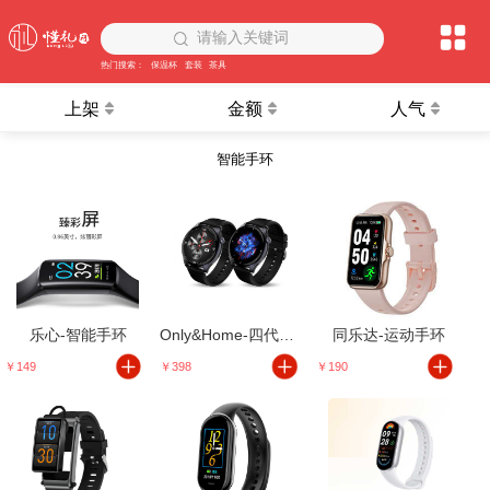
请输入关键词
热门搜索：
保温杯
套装
茶具
上架
金额
人气
智能手环
乐心-智能手环
Only&Home-四代金属智能手环
同乐达-运动手环
￥149
￥398
￥190