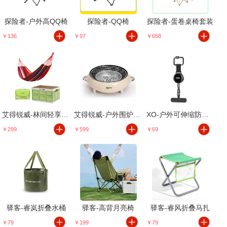
探险者-户外高QQ椅
探险者-QQ椅
探险者-蛋卷桌椅套装
￥136
￥97
￥658
艾得锐威-林间轻享三件套
艾得锐威-户外围炉套装
XO-户外可伸缩防盗手机扣
￥299
￥599
￥69
驿客-睿岚折叠水桶
驿客-高背月亮椅
驿客-睿风折叠马扎
￥79
￥199
￥79