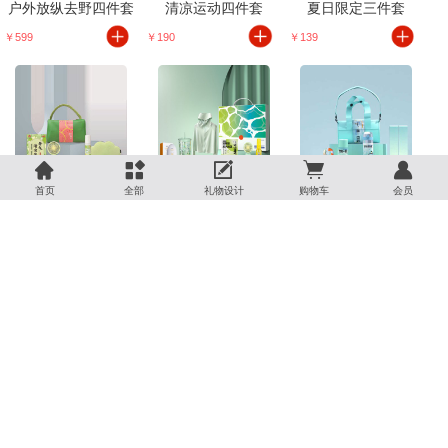
户外放纵去野四件套
清凉运动四件套
夏日限定三件套
￥599
￥190
￥139





夏日限定四件套
春夏防暑降温套装
酷爽一夏套装
首页
全部
礼物设计
购物车
会员
￥139
￥298
￥268
跃动青春套装
一路生花
跃动一夏绳采飞扬
￥148
￥248
￥158