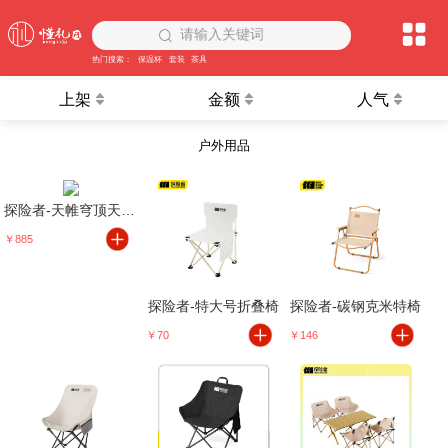
请输入关键词
热门搜索：
保温杯
套装
茶具
上架
金额
人气
户外用品
探险者-天帷穹顶天幕奶油咖
￥885
探险者-特大号折叠椅
探险者-碳钢克米特椅
￥70
￥146