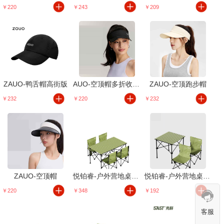
￥220
￥243
￥209
ZAUO-鸭舌帽高街版
AUO-空顶帽多折收纳版
ZAUO-空顶跑步帽
￥232
￥220
￥232
ZAUO-空顶帽
悦铂睿-户外营地桌椅折叠椅五件套装
悦铂睿-户外营地桌椅折叠椅三件套装
￥220
￥348
￥192
客服