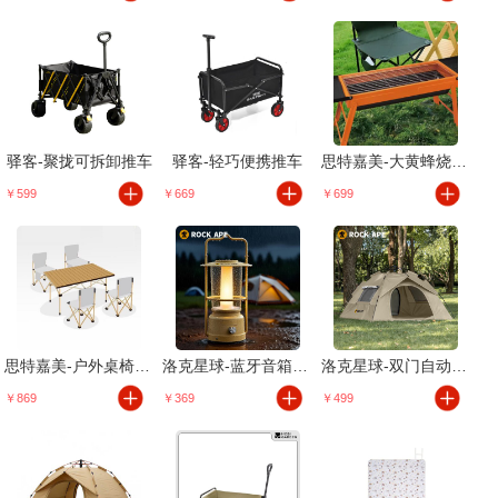
驿客-聚拢可拆卸推车
驿客-轻巧便携推车
思特嘉美-大黄蜂烧烤架
￥599
￥669
￥699
思特嘉美-户外桌椅五件套
洛克星球-蓝牙音箱露营灯
洛克星球-双门自动速开帐
￥869
￥369
￥499