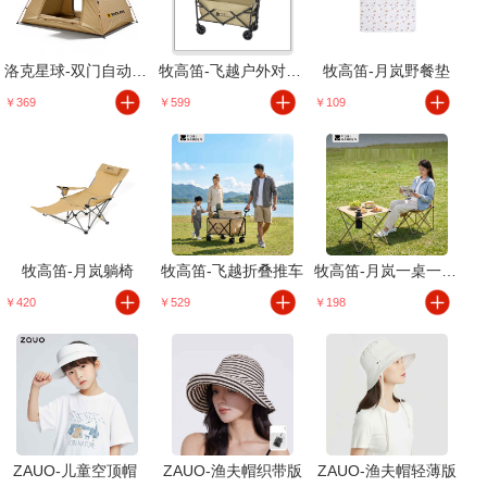
洛克星球-双门自动速开帐
牧高笛-飞越户外对折营地车
牧高笛-月岚野餐垫
￥369
￥599
￥109
牧高笛-月岚躺椅
牧高笛-飞越折叠推车
牧高笛-月岚一桌一椅套装
￥420
￥529
￥198
ZAUO-儿童空顶帽
ZAUO-渔夫帽织带版
ZAUO-渔夫帽轻薄版