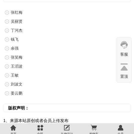
张红梅
吴丽贤
丁河杰
钱飞
余强
客服
张笑梅
王滔波
王敏
置顶
刘波文
姜云鹏
版权声明：
1、来源本站原创或者会员上传发布





首页
全部
礼物设计
购物车
会员