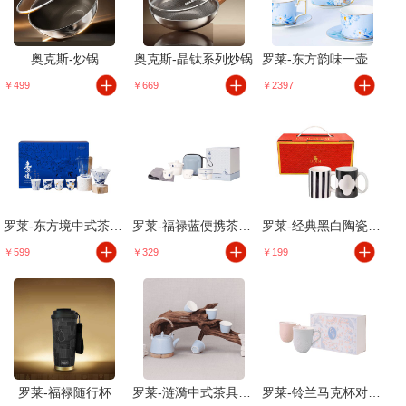
奥克斯-炒锅
奥克斯-晶钛系列炒锅
罗莱-东方韵味一壶双杯碟礼盒
￥499
￥669
￥2397
罗莱-东方境中式茶具套装礼盒
罗莱-福禄蓝便携茶器套装
罗莱-经典黑白陶瓷马克对杯
￥599
￥329
￥199
罗莱-福禄随行杯
罗莱-涟漪中式茶具套装礼盒
罗莱-铃兰马克杯对杯礼盒