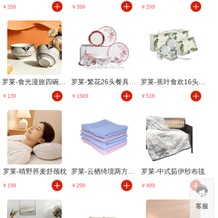
￥399
￥399
￥299
罗莱-食光漫旅四碗套组
罗莱-繁花26头餐具礼盒
罗莱-蕉叶食欢16头餐具礼盒
￥139
￥1569
￥518
罗莱-晴野荞麦舒颈枕
罗莱-云栖绮境两方两面礼盒
罗莱-中式茹伊纱布毯
￥199
￥299
￥499
客服