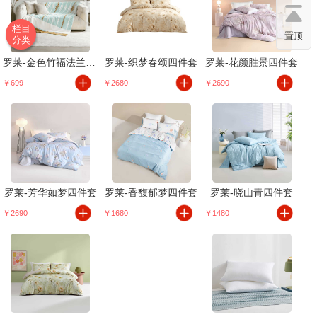
栏目
置顶
分类
罗莱-金色竹福法兰绒毯
罗莱-织梦春颂四件套
罗莱-花颜胜景四件套
￥699
￥2680
￥2690
罗莱-芳华如梦四件套
罗莱-香馥郁梦四件套
罗莱-晓山青四件套
￥2690
￥1680
￥1480