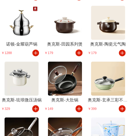
诺顿-金耀葫芦锅
奥克斯-田园系列煲
奥克斯-陶瓷元气陶
￥1288
￥179
￥179
奥克斯-珐琅微压汤锅
奥克斯-大肚锅
奥克斯-玄承三彩不粘锅
￥329
￥149
￥399