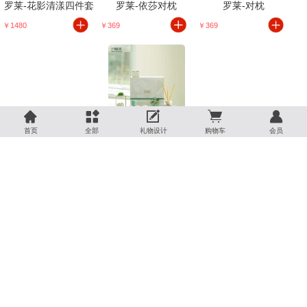
罗莱-花影清漾四件套
罗莱-依莎对枕
罗莱-对枕
￥1480
￥369
￥369





罗莱-零压深睡枕
宋朝-空山茶语融蜡礼盒
宋朝-梅满香薰套装
首页
全部
礼物设计
购物车
会员
￥999
￥398
￥425
宋朝-气味情书融蜡礼盒
宋朝-江南桂语融蜡礼
宋朝-乘风破浪香薰礼盒
￥398
￥398
￥699