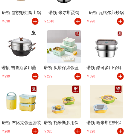
诺顿-雪樱彩虹陶土锅
诺顿-米尔斯蛋锅
诺顿-瓦格尔煎炒锅
￥698
￥1618
￥998
诺顿-吉鲁斯多用蒸炒锅
诺顿-贝塔保温饭盒三件套B
诺顿-酷可多用保鲜方锅
￥999
￥279
￥398
诺顿-布比克饭盒套装
诺顿-托米斯多用保鲜盒
诺顿-哈米斯密封保鲜盒
￥268
￥328
￥298