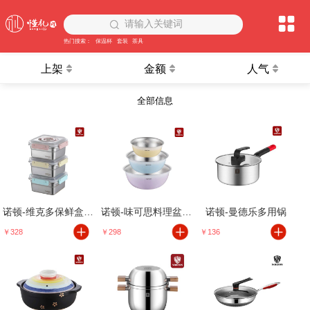
请输入关键词
热门搜索：
保温杯
套装
茶具
上架
金额
人气
全部信息
诺顿-维克多保鲜盒3件套
诺顿-味可思料理盆3件套
诺顿-曼德乐多用锅
￥328
￥298
￥136