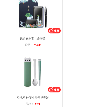
锦鲤充电宝礼盒套装
价格：
￥300
多样屋-硅胶小熊便携套装
价格：
￥90