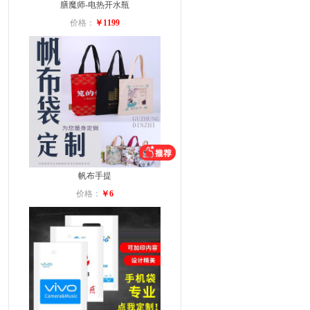
膳魔师-电热开水瓶
价格：
￥1199
帆布手提
价格：
￥6