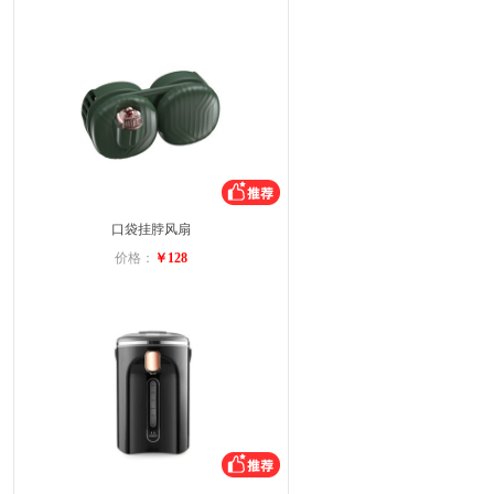
口袋挂脖风扇
价格：
￥128