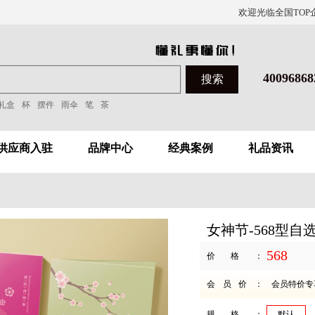
欢迎光临全国TOP
40096868
礼盒
杯
摆件
雨伞
笔
茶
供应商入驻
品牌中心
经典案例
礼品资讯
女神节-568型自
568
价格：
会员价：
会员特价专
规格：
默认