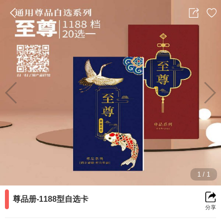
返
分
收
回
享
藏
前
1
/
1
一
尊品册-1188型自选卡
分享