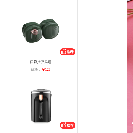
口袋挂脖风扇
价格：
￥128