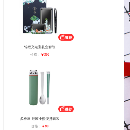
锦鲤充电宝礼盒套装
价格：
￥300
多样屋-硅胶小熊便携套装
价格：
￥90