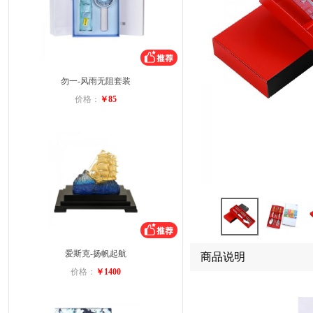
勿一-风雨无阻套装
价格：
￥85
爱斯克-扬帆起航
商品说明
价格：
￥1400