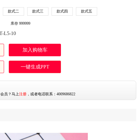
款式二
款式三
款式四
款式五
库存
999999
-L5-10
加入购物车
一键生成PPT
：
有会员？马上
注册
，或者电话联系：4009686822