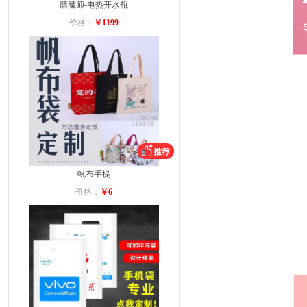
膳魔师-电热开水瓶
价格：
￥1199
帆布手提
价格：
￥6