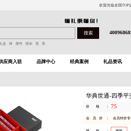
欢迎光临全国TOP
40096868
礼盒
杯
摆件
雨伞
笔
茶
供应商入驻
品牌中心
经典案例
礼品资讯
华典世通-四季平
75
价格：
会员价：
会员特价专
规格：
规格