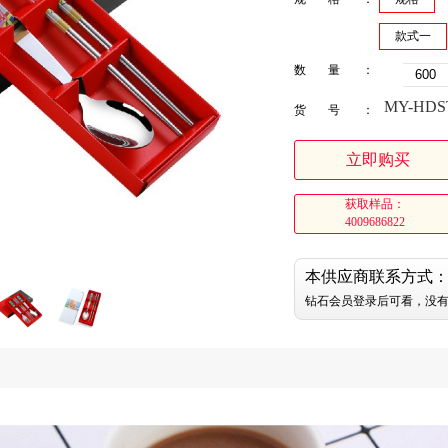
款式一
数量：
MY-HDST
货号：
立即购买
获取样品：
4009686822
本供应商联系方式
钻石会员登录后可看，没