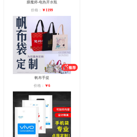
膳魔师-电热开水瓶
价格：
￥1199
帆布手提
价格：
￥6