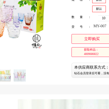
默认
数量：
MY-007
货号：
立即购买
获取样品：
4009686822
本供应商联系方式
钻石会员登录后可看，没