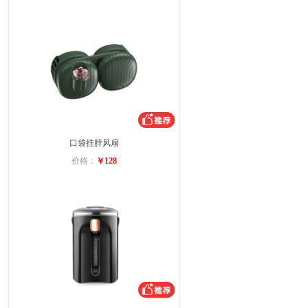
口袋挂脖风扇
价格：
￥128