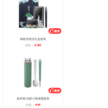
锦鲤充电宝礼盒套装
价格：
￥300
多样屋-硅胶小熊便携套装
价格：
￥90