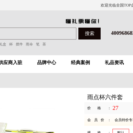
欢迎光临全国TOP
40096868
礼盒
杯
摆件
雨伞
笔
茶
供应商入驻
品牌中心
经典案例
礼品资讯
雨点杯六件套
27
价格：
会员价：
会员特价专
规格：
默认