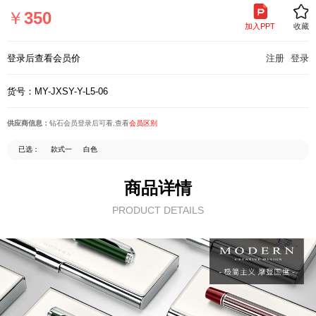
页
￥
350
加入PPT
收藏
登录后查看会员价
注册
登录
货号：MY-JXSY-Y-L5-06
供应商信息：
钻石会员登录后可看,查看
会员区别
已选：
款式一
白色
商品详情
PRODUCT DETAILS