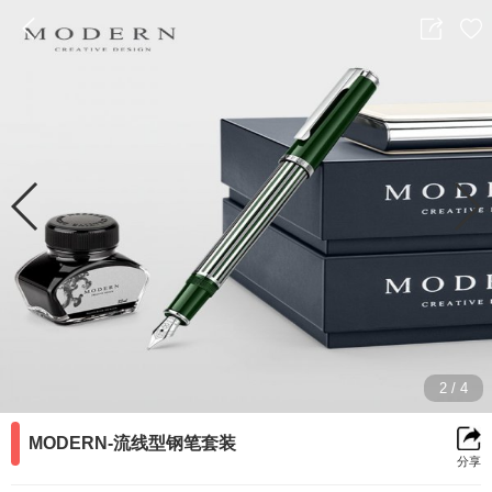
返
分
收
回
享
藏
前
2
/
4
一
MODERN-流线型钢笔套装
分享