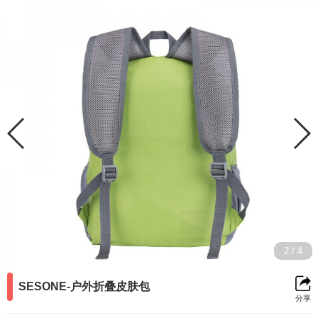
返
分
收
回
享
藏
前
2
/
4
一
SESONE-户外折叠皮肤包
分享